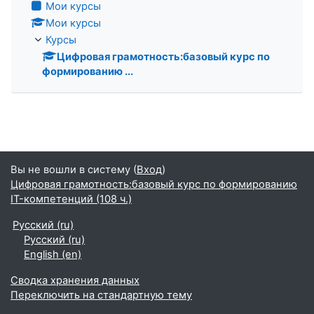
Мои курсы
Мои курсы
Курсы
Цифровая грамотность:базовый курс по
формированию ...
Вы не вошли в систему (
Вход
)
Цифровая грамотность:базовый курс по формированию
IT-компетенций (108 ч.)
Русский ‎(ru)‎
Русский ‎(ru)‎
English ‎(en)‎
Сводка хранения данных
Переключить на стандартную тему