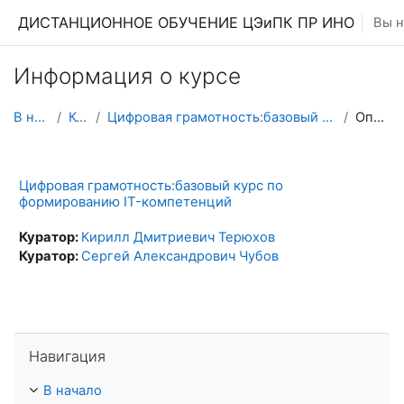
Перейти к основному содержанию
ДИСТАНЦИОННОЕ ОБУЧЕНИЕ ЦЭиПК ПР ИНО
Вы н
Информация о курсе
В начало
Курсы
Цифровая грамотность:базовый курс по формированию ...
Описание
Цифровая грамотность:базовый курс по
формированию IT-компетенций
Куратор:
Кирилл Дмитриевич Терюхов
Куратор:
Сергей Александрович Чубов
Пропустить Навигация
Навигация
В начало