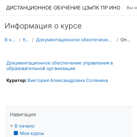
Перейти к основному содержанию
ДИСТАНЦИОННОЕ ОБУЧЕНИЕ ЦЭиПК ПР ИНО
Вы н
Информация о курсе
В начало
Курсы
Документационное обеспечение управления в образова...
Описание
Документационное обеспечение управления в
образовательной организации
Куратор:
Виктория Александровна Солянина
Пропустить Навигация
Навигация
В начало
Мои курсы