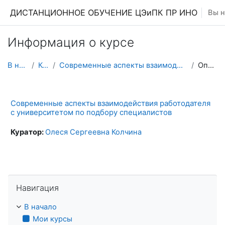
Перейти к основному содержанию
ДИСТАНЦИОННОЕ ОБУЧЕНИЕ ЦЭиПК ПР ИНО
Вы н
Информация о курсе
В начало
Курсы
Современные аспекты взаимодействия работодателя с ...
Описание
Современные аспекты взаимодействия работодателя
с университетом по подбору специалистов
Куратор:
Олеся Сергеевна Колчина
Пропустить Навигация
Навигация
В начало
Мои курсы