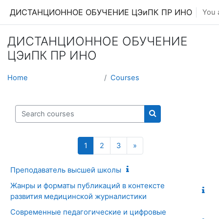
Skip to main content
ДИСТАНЦИОННОЕ ОБУЧЕНИЕ ЦЭиПК ПР ИНО
You a
ДИСТАНЦИОННОЕ ОБУЧЕНИЕ
ЦЭиПК ПР ИНО
Home
Courses
Search courses
Search courses
(current)
Next page
1
2
3
»
Преподаватель высшей школы
Жанры и форматы публикаций в контексте
развития медицинской журналистики
Современные педагогические и цифровые