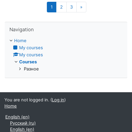
(current)
Next page
1
2
3
»
Skip Navigation
Navigation
Home
My courses
My courses
Courses
Разное
You are not logged in. (
Log in
)
Home
English ‎(en)‎
Русский ‎(ru)‎
English ‎(en)‎